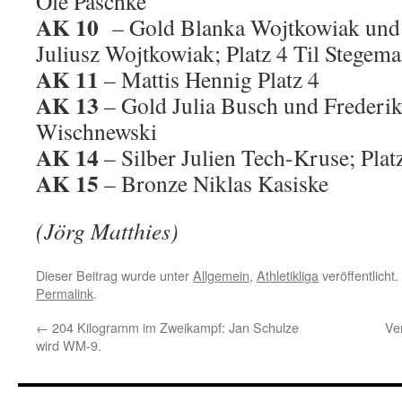
Ole Paschke
AK 10
– Gold Blanka Wojtkowiak und K
Juliusz Wojtkowiak; Platz 4 Til Stege
AK 11
– Mattis Hennig Platz 4
AK 13
– Gold Julia Busch und Frederi
Wischnewski
AK 14
– Silber Julien Tech-Kruse; Plat
AK 15
– Bronze Niklas Kasiske
(Jörg Matthies)
Dieser Beitrag wurde unter
Allgemein
,
Athletikliga
veröffentlicht
Permalink
.
←
204 Kilogramm im Zweikampf: Jan Schulze
Ve
wird WM-9.