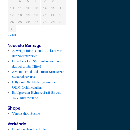
3
4
5
6
7
8
9
10
11
12
13
14
15
16
17
18
19
20
21
22
23
24
25
26
27
28
29
30
31
« Juli
Neueste Beiträge
2. Weightlifting Youth Cup kurz vor
den Sommerferien
Erneut starke TSV-Leistungen – und
das bei großer Hitze!
Zweimal Gold und einmal Bronze zum
Saisonabschluss
Lilly und OIe Marten gewinnen
ODM-Goldmedaillen
Erfolgreicher Heim-Auftritt für den
TSV Blau-Weiß 65
Shops
Vereinsshop-Stanno
Verbände
Bundesverband deutscher