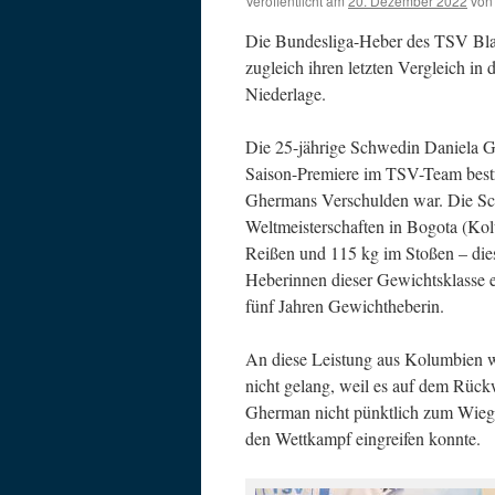
Veröffentlicht am
20. Dezember 2022
von
Die Bundesliga-Heber des TSV Bla
zugleich ihren letzten Vergleich in 
Niederlage.
Die 25-jährige Schwedin Daniela G
Saison-Premiere im TSV-Team bestre
Ghermans Verschulden war. Die Sc
Weltmeisterschaften in Bogota (Kolu
Reißen und 115 kg im Stoßen – dies
Heberinnen dieser Gewichtsklasse ei
fünf Jahren Gewichtheberin.
An diese Leistung aus Kolumbien w
nicht gelang, weil es auf dem Rüc
Gherman nicht pünktlich zum Wiegen
den Wettkampf eingreifen konnte.