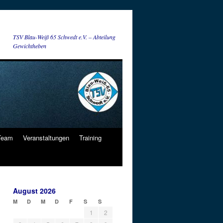
TSV Blau-Weiß 65 Schwedt e.V. – Abteilung
Gewichtheben
 Team
Veranstaltungen
Training
August 2026
M
D
M
D
F
S
S
1
2