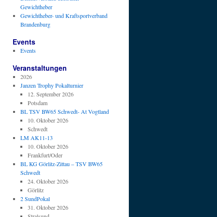
Gewichtheber
Gewichtheber- und Kraftsportverband
Brandenburg
Events
Events
Veranstaltungen
2026
Janzen Trophy Pokalturnier
12. September 2026
Potsdam
BL TSV BW65 Schwedt- At Vogtland
10. Oktober 2026
Schwedt
LM AK11-13
10. Oktober 2026
Frankfurt/Oder
BL KG Görlitz-Zittau – TSV BW65
Schwedt
24. Oktober 2026
Görlitz
2 SundPokal
31. Oktober 2026
Stralsund