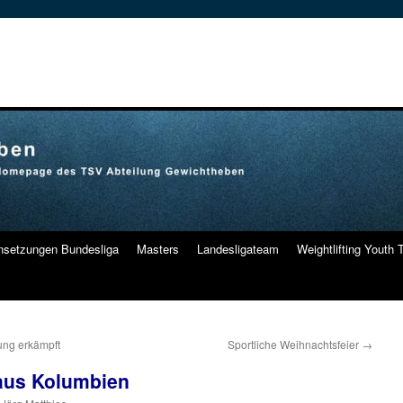
nsetzungen Bundesliga
Masters
Landesligateam
Weightlifting Youth
ung erkämpft
Sportliche Weihnachtsfeier
→
aus Kolumbien