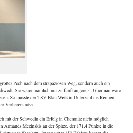
 großes Pech nach dem strapaziösen Weg, sondern auch ein
chwedt. Sie waren nämlich nur zu fünft angereist, Gherman wäre
esen. So musste der TSV Blau-Weiß in Unterzahl ins Rennen
r Verliererstraße.
uch mit der Schwedin ein Erfolg in Chemnitz nicht möglich
n Armands Mezinskis an der Spitze, der 171,4 Punkte in die
 Leistungen über bzw. knapp unter 150 Zählern kamen die