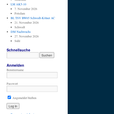
LM AK5-10
7. November 2026
Potsdam
BL TSV BW65 Schwedt-Kölner AC
21. November 2026
Schwedt
DM Nachwuchs
27. November 2026
Suhl
Schnellsuche
Anmelden
Benutzername
Passwort
Angemeldet bleiben