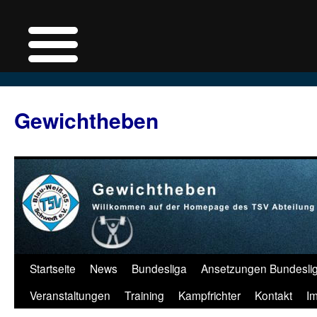
Zum
Inhalt
Gewichtheben
springen
Startseite
News
Bundesliga
Ansetzungen Bundesli
Veranstaltungen
Training
Kampfrichter
Kontakt
I