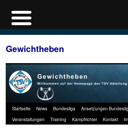
Zum
Inhalt
Gewichtheben
springen
Startseite
News
Bundesliga
Ansetzungen Bundesli
Veranstaltungen
Training
Kampfrichter
Kontakt
I