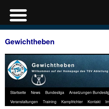
Zum
Inhalt
Gewichtheben
springen
Startseite
News
Bundesliga
Ansetzungen Bundesli
Veranstaltungen
Training
Kampfrichter
Kontakt
I