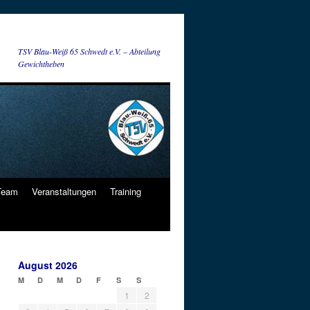
TSV Blau-Weiß 65 Schwedt e.V. – Abteilung
Gewichtheben
 Team
Veranstaltungen
Training
August 2026
M
D
M
D
F
S
S
1
2