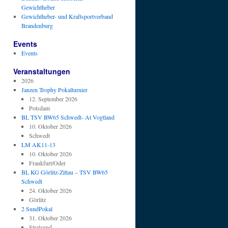
Gewichtheber
Gewichtheber- und Kraftsportverband
Brandenburg
Events
Events
Veranstaltungen
2026
Janzen Trophy Pokalturnier
12. September 2026
Potsdam
BL TSV BW65 Schwedt- At Vogtland
10. Oktober 2026
Schwedt
LM AK11-13
10. Oktober 2026
Frankfurt/Oder
BL KG Görlitz-Zittau – TSV BW65
Schwedt
24. Oktober 2026
Görlitz
2 SundPokal
31. Oktober 2026
Stralsund