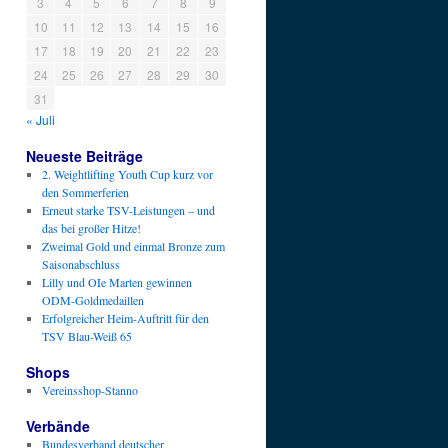
3
4
5
6
7
8
9
10
11
12
13
14
15
16
17
18
19
20
21
22
23
24
25
26
27
28
29
30
31
« Juli
Neueste Beiträge
2. Weightlifting Youth Cup kurz vor
den Sommerferien
Erneut starke TSV-Leistungen – und
das bei großer Hitze!
Zweimal Gold und einmal Bronze zum
Saisonabschluss
Lilly und OIe Marten gewinnen
ODM-Goldmedaillen
Erfolgreicher Heim-Auftritt für den
TSV Blau-Weiß 65
Shops
Vereinsshop-Stanno
Verbände
Bundesverband deutscher