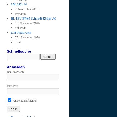
LM AK5-10
7. November 2026
Potsdam
BL TSV BW65 Schwedt-Kölner AC
21. November 2026
Schwedt
DM Nachwuchs
27. November 2026
Suhl
Schnellsuche
Anmelden
Benutzername
Passwort
Angemeldet bleiben