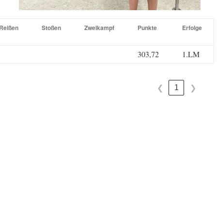
Reißen
Stoßen
Zweikampf
Punkte
Erfolge
303,72
1.LM
1
❮
❯