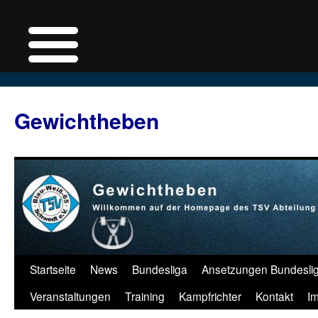
Zum
Inhalt
Gewichtheben
springen
Startseite
News
Bundesliga
Ansetzungen Bundesli
Veranstaltungen
Training
Kampfrichter
Kontakt
I