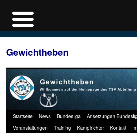
Zum
Inhalt
Gewichtheben
springen
Startseite
News
Bundesliga
Ansetzungen Bundesli
Veranstaltungen
Training
Kampfrichter
Kontakt
I