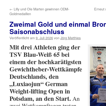
←
Lilly und OIe Marten gewinnen ODM-
Erneut 
Goldmedaillen
Zweimal Gold und einmal Bro
Saisonabschluss
Veröffentlicht am
9. Juli 2026
von
Jörg Matthies
Mit drei Athleten ging der
TSV Blau-Weiß 65 bei
einem der hochkarätigsten
Gewichtheber-Wettkämpfe
Deutschlands, den
„Luxiaojun“ German
Weight-lifting Open in
Potsdam, an den Start.
An
zwei Wettkampftagen traten