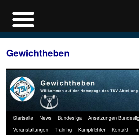
Zum
Inhalt
Gewichtheben
springen
Startseite
News
Bundesliga
Ansetzungen Bundesli
Veranstaltungen
Training
Kampfrichter
Kontakt
I