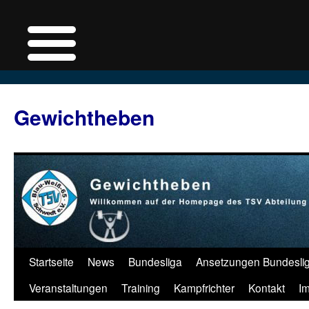
Zum
Inhalt
Gewichtheben
springen
Startseite
News
Bundesliga
Ansetzungen Bundesli
Veranstaltungen
Training
Kampfrichter
Kontakt
I