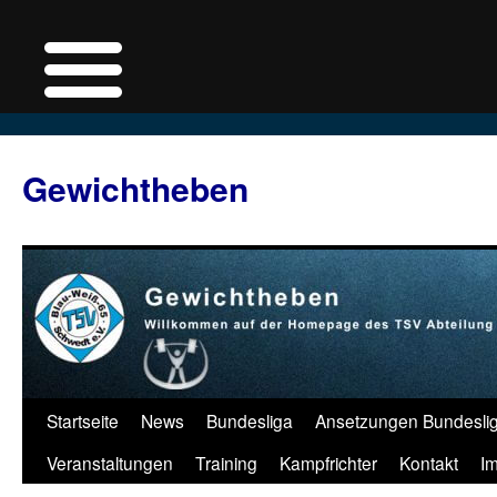
Zum
Inhalt
Gewichtheben
springen
Startseite
News
Bundesliga
Ansetzungen Bundesli
Veranstaltungen
Training
Kampfrichter
Kontakt
I