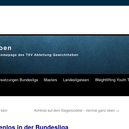
nsetzungen Bundesliga
Masters
Landesligateam
Weightlifting Youth
 kein
Achtmal auf dem Siegerpodest – viermal ganz oben
→
enlos in der Bundesliga