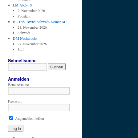
LM AK5-10
7. November 2026
Potsdam
BL TSV BW65 Schwedt-Kölner AC
21. November 2026
Schwedt
DM Nachwuchs
27. November 2026
Suhl
Schnellsuche
Anmelden
Benutzername
Passwort
Angemeldet bleiben