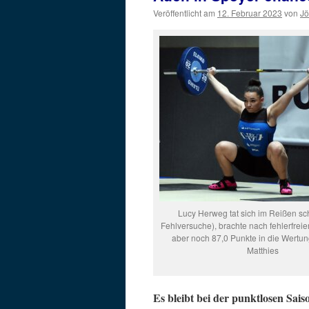
Veröffentlicht am
12. Februar 2023
von
Jö
Lucy Herweg tat sich im Reißen sc
Fehlversuche), brachte nach fehlerfre
aber noch 87,0 Punkte in die Wertung
Matthies
Es bleibt bei der punktlosen Sai