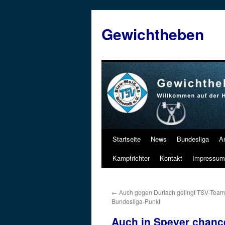
Zum
Inhalt
Gewichtheben
springen
Startseite
News
Bundesliga
A
Kampfrichter
Kontakt
Impressum
←
Auch gegen Durlach gelingt TSV-Team
Bundesliga-Punkt
Auch in Speyer chanc