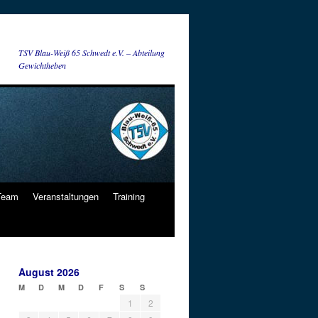
TSV Blau-Weiß 65 Schwedt e.V. – Abteilung
Gewichtheben
 Team
Veranstaltungen
Training
August 2026
M
D
M
D
F
S
S
1
2