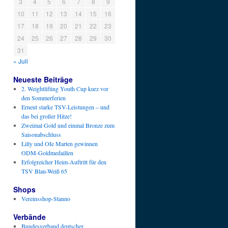
3
4
5
6
7
8
9
10
11
12
13
14
15
16
17
18
19
20
21
22
23
24
25
26
27
28
29
30
31
« Juli
Neueste Beiträge
2. Weightlifting Youth Cup kurz vor
den Sommerferien
Erneut starke TSV-Leistungen – und
das bei großer Hitze!
Zweimal Gold und einmal Bronze zum
Saisonabschluss
Lilly und OIe Marten gewinnen
ODM-Goldmedaillen
Erfolgreicher Heim-Auftritt für den
TSV Blau-Weiß 65
Shops
Vereinsshop-Stanno
Verbände
Bundesverband deutscher