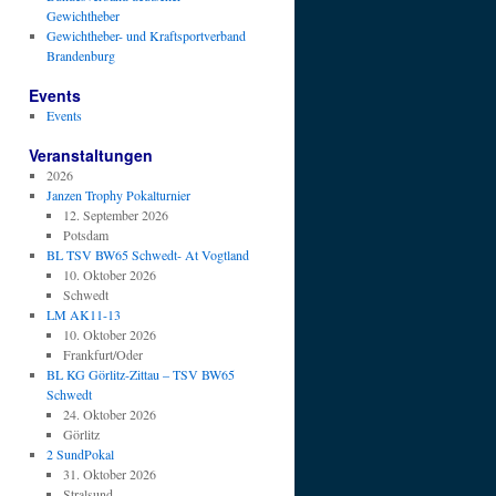
Gewichtheber
Gewichtheber- und Kraftsportverband
Brandenburg
Events
Events
Veranstaltungen
2026
Janzen Trophy Pokalturnier
12. September 2026
Potsdam
BL TSV BW65 Schwedt- At Vogtland
10. Oktober 2026
Schwedt
LM AK11-13
10. Oktober 2026
Frankfurt/Oder
BL KG Görlitz-Zittau – TSV BW65
Schwedt
24. Oktober 2026
Görlitz
2 SundPokal
31. Oktober 2026
Stralsund