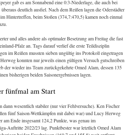
peyer gab es am Sonnabend eine 0:3-Niederlage, die auch bei
 überaus deutlich ausfiel. Nach dem Reißen lagen die Oderstädter
s im Hintertreffen, beim Stoßen (374,7:470,5) kamen noch einmal
nzu.
rter und alles andere als optimaler Besetzung am Freitag die fast
land-Pfalz an. Tags darauf verlief die erste Teildisziplin
en im Reißen mussten sieben ungültig ins Protokoll eingetragen
 Herweg konnten nur jeweils einen gültigen Versuch gutschreiben
lieb der wieder ins Team zurückgekehrte Omed Alam, dessen 135
seinen bisherigen beiden Saisonergebnissen lagen.
er fünfmal am Start
 dann wesentlich stabiler (nur vier Fehlversuche). Ken Fischer
 allen fünf Saison-Wettkämpfen mit dabei war) und Lucy Herweg
scher am Ende insgesamt 124,2 Punkte, was genau im
Liga-Auftritte 2022/23 lag. Punktbester war letztlich Omed Alam
bisherigen beiden Ergebnissen (160,7 und 155,8) weit entfernt