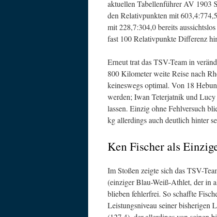
aktuellen Tabellenführer AV 1903 S
den Relativpunkten mit 603,4:774,5
mit 228,7:304,0 bereits aussichtslo
fast 100 Relativpunkte Differenz hi
Erneut trat das TSV-Team in verände
800 Kilometer weite Reise nach Rhein
keineswegs optimal. Von 18 Hebung
werden; Iwan Teterjatnik und Lucy
lassen. Einzig ohne Fehlversuch b
kg allerdings auch deutlich hinter 
Ken Fischer als Einzig
Im Stoßen zeigte sich das TSV-Team
(einziger Blau-Weiß-Athlet, der in
blieben fehlerfrei. So schaffte Fi
Leistungsniveau seiner bisherigen 
(127,4), der allerdings von seinen 