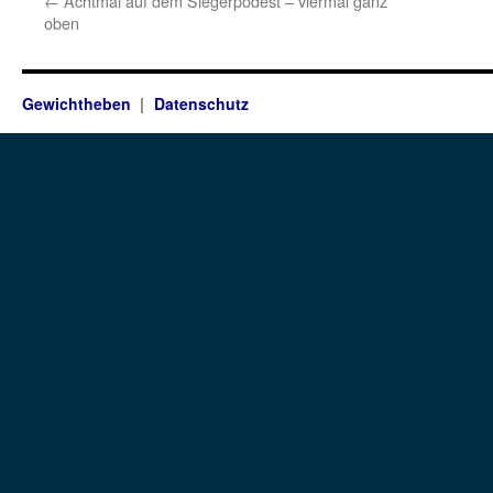
←
Achtmal auf dem Siegerpodest – viermal ganz
oben
Gewichtheben
Datenschutz