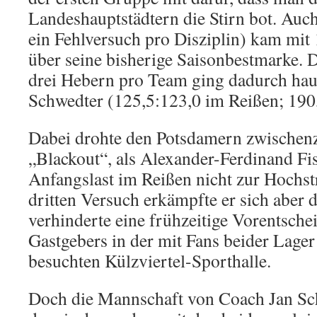
Landeshauptstädtern die Stirn bot. Auc
ein Fehlversuch pro Disziplin) kam mit 
über seine bisherige Saisonbestmarke. D
drei Hebern pro Team ging dadurch ha
Schwedter (125,5:123,0 im Reißen; 190
Dabei drohte den Potsdamern zwischenze
„Blackout“, als Alexander-Ferdinand Fi
Anfangslast im Reißen nicht zur Hochst
dritten Versuch erkämpfte er sich aber 
verhinderte eine frühzeitige Vorentsch
Gastgebers in der mit Fans beider Lager
besuchten Külzviertel-Sporthalle.
Doch die Mannschaft von Coach Jan Sch