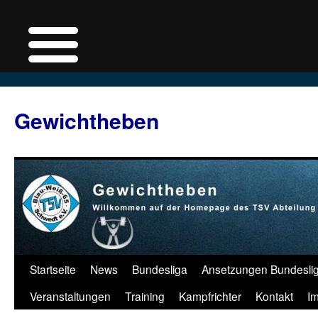
Zum
Inhalt
Gewichtheben
springen
Startseite
News
Bundesliga
Ansetzungen Bundesli
Veranstaltungen
Training
Kampfrichter
Kontakt
I