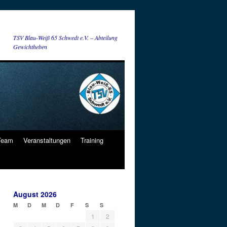
TSV Blau-Weiß 65 Schwedt e.V. – Abteilung
Gewichtheben
 Team
Veranstaltungen
Training
August 2026
M
D
M
D
F
S
S
1
2