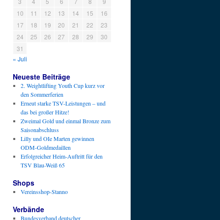
3
4
5
6
7
8
9
10
11
12
13
14
15
16
17
18
19
20
21
22
23
24
25
26
27
28
29
30
31
« Juli
Neueste Beiträge
2. Weightlifting Youth Cup kurz vor
den Sommerferien
Erneut starke TSV-Leistungen – und
das bei großer Hitze!
Zweimal Gold und einmal Bronze zum
Saisonabschluss
Lilly und OIe Marten gewinnen
ODM-Goldmedaillen
Erfolgreicher Heim-Auftritt für den
TSV Blau-Weiß 65
Shops
Vereinsshop-Stanno
Verbände
Bundesverband deutscher