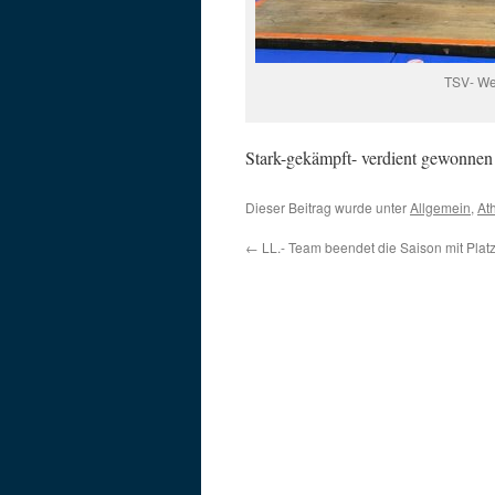
TSV- Wei
Stark-gekämpft- verdient gewonnen
Dieser Beitrag wurde unter
Allgemein
,
Ath
←
LL.- Team beendet die Saison mit Platz