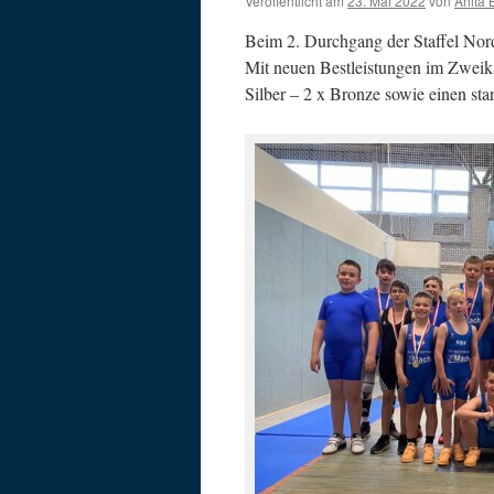
Veröffentlicht am
23. Mai 2022
von
Anita 
Beim 2. Durchgang der Staffel Nord 
Mit neuen Bestleistungen im Zweika
Silber – 2 x Bronze sowie einen sta