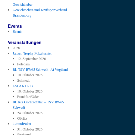
Gewichtheber
Gewichtheber- und Kraftsportverband
Brandenburg
Events
Events
Veranstaltungen
2026
Janzen Trophy Pokalturnier
12. September 2026
Potsdam
BL TSV BW65 Schwedt- At Vogtland
10. Oktober 2026
Schwedt
LM AK11-13
10. Oktober 2026
Frankfurt/Oder
BL KG Görlitz-Zittau – TSV BW65
Schwedt
24. Oktober 2026
Görlitz
2 SundPokal
31. Oktober 2026
Stralsund