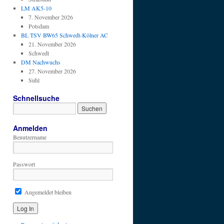
LM AK5-10
7. November 2026
Potsdam
BL TSV BW65 Schwedt-Kölner AC
21. November 2026
Schwedt
DM Nachwuchs
27. November 2026
Suhl
Schnellsuche
Anmelden
Benutzername
Passwort
Angemeldet bleiben