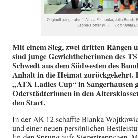
Originell „eingerahmt“: Alissa Filonenko, Julia Busch,
Leonie Höffler (v.l.).
Foto: Anita B
Mit einem Sieg, zwei dritten Rängen u
sind junge Gewichtheberinnen des T
Schwedt aus dem Südwesten des Bund
Anhalt in die Heimat zurückgekehrt. 
„ATX Ladies Cup“ in Sangerhausen g
Oderstädterinnen in den Altersklass
den Start.
In der AK 12 schaffte Blanka Wojtkowi
und einer neuen persönlichen Bestleist
kg den Sprung aufs Siegertreppchen. M