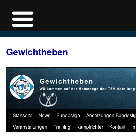
Zum
Inhalt
Gewichtheben
springen
Startseite
News
Bundesliga
Ansetzungen Bundesli
Veranstaltungen
Training
Kampfrichter
Kontakt
I